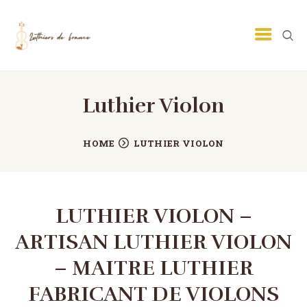
Luthier Violon
LUTHIER GUITARE
LUTHIER VIOLON
HOME
LUTHIER VIOLON
ECOLE DE LUTHERIE
MÉTIER DE LUTHIER
PETITES ANNONCES
LUTHIER VIOLON –
CONTACT
ARTISAN LUTHIER VIOLON
– MAITRE LUTHIER
FABRICANT DE VIOLONS