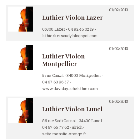
01/02/2013
Luthier Violon Lazer
05300 Lazer - 04 92 46 02 19 -
luthierkersaudy.blogspot.com
01/02/2013
Luthier Violon
Montpellier
5 rue Cauzit - 34000 Montpellier -
04 67 60 96 57 -
www.davidayacheluthier.com
01/02/2013
Luthier Violon Lunel
86 rue Sadi Carnot - 34400 Lunel -
04 67 66 77 62 - ulrich-
seitz.monsite-orange.fr