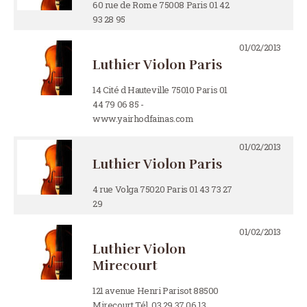
60 rue de Rome 75008 Paris 01 42
93 28 95
01/02/2013
Luthier Violon Paris
14 Cité d Hauteville 75010 Paris 01
44 79 06 85 -
www.yairhodfainas.com
01/02/2013
Luthier Violon Paris
4 rue Volga 75020 Paris 01 43 73 27
29
01/02/2013
Luthier Violon
Mirecourt
121 avenue Henri Parisot 88500
Mirecourt Tél. 03 29 37 06 13