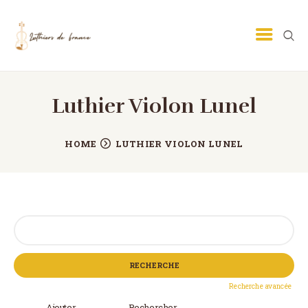
Luthier Violon Lunel
LUTHIER GUITARE
LUTHIER VIOLON
HOME
LUTHIER VIOLON LUNEL
ECOLE DE LUTHERIE
MÉTIER DE LUTHIER
PETITES ANNONCES
Rechercher:
CONTACT
Recherche avancée
Ajouter
Rechercher