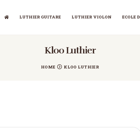
LUTHIER GUITARE
LUTHIER VIOLON
ECOLE 
LUTHIER GUITARE
LUTHIER VIOLON
Kloo Luthier
ECOLE DE LUTHERIE
HOME
KLOO LUTHIER
MÉTIER DE LUTHIER
PETITES ANNONCES
CONTACT