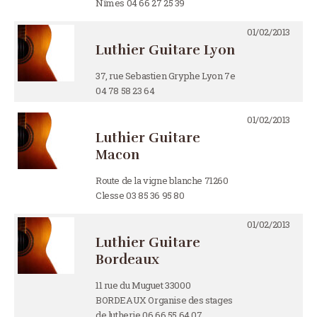
Nîmes 04 66 27 25 39
01/02/2013
Luthier Guitare Lyon
37, rue Sebastien Gryphe Lyon 7e
04 78 58 23 64
01/02/2013
Luthier Guitare
Macon
Route de la vigne blanche 71260
Clesse 03 85 36 95 80
01/02/2013
Luthier Guitare
Bordeaux
11 rue du Muguet 33000
BORDEAUX Organise des stages
de lutherie 06.66.55.64.07