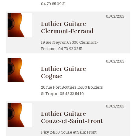
04 79 85 09 31
01/02/2013
Luthier Guitare
Clermont-Ferrand
19 rue Neyron 63000 Clermont-
Ferrand - 04 73 92 02 51
01/02/2013
Luthier Guitare
Cognac
20 rue Port Boutiers 16100 Boutiers
St Trojan - 05 45 32 54 10
01/02/2013
Luthier Guitare
Couze-et-Saint-Front
Pâty 24150 Couze et Saint Front