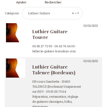
Ajouter
Rechercher
Catégorie :
Luthier Guitare
×
01/02/2013
Luthier Guitare
Touvre
06 38 27 73 90 - 06 43 76 64 05 -
lutherie-guitare-koenleys.com
01/02/2013
Luthier Guitare
Talence (Bordeaux)
153 cours Gambetta - 33400
TALENCE (Bordeaux) Uniquement
sur RDV - 09.53.00.75.64
Réparation, restauration, réglage
de guitares classiques, folks,
électriques,…