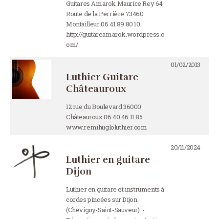
Guitares Amarok Maurice Rey 64
Route de la Perrière 73460
Montailleur 06 41 89 80 10
http://guitareamarok.wordpress.c
om/
01/02/2013
Luthier Guitare
Châteauroux
12 rue du Boulevard 36000
Châteauroux 06.40.46.11.85
www.remihugloluthier.com
20/11/2024
Luthier en guitare
Dijon
Luthier en guitare et instruments à
cordes pincées sur Dijon
(Chevigny-Saint-Sauveur). -