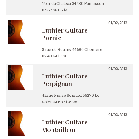
Tour du Château 34480 Puimisson
04 67 36 06 14
01/02/2013
Luthier Guitare
Pornic
8 rue de Rouans 44680 Chéméré
02 40 64 17 96
01/02/2013
Luthier Guitare
Perpignan
42 rue Pierre Semard 66270 Le
Soler 04 68 51 39 35
01/02/2013
Luthier Guitare
Montailleur