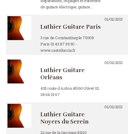
Réparations, réglages et entretien
de guitare électrique, guitare…
01/02/2013
Luthier Guitare Paris
3 rue de Constantinople 75008
Paris 01 43 87 39 50 -
www.castelluccia.fr
01/02/2013
Luthier Guitare
Orléans
435 route d Ardon 45160 Olivet 02
38 64 19 67
01/02/2013
Luthier Guitare
Noyers du Serein
22 rue de la Garrigue 82110