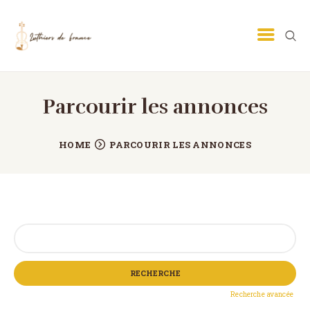
Parcourir les annonces
LUTHIER GUITARE
LUTHIER VIOLON
HOME
PARCOURIR LES ANNONCES
ECOLE DE LUTHERIE
MÉTIER DE LUTHIER
PETITES ANNONCES
Rechercher:
CONTACT
Recherche avancée