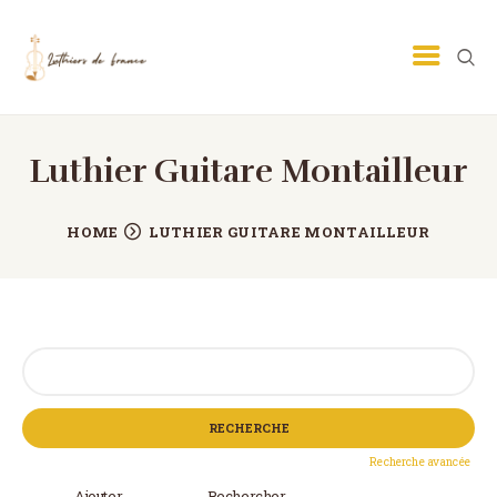
Luthier Guitare Montailleur
LUTHIER GUITARE
LUTHIER VIOLON
HOME
LUTHIER GUITARE MONTAILLEUR
ECOLE DE LUTHERIE
MÉTIER DE LUTHIER
PETITES ANNONCES
Rechercher:
CONTACT
Recherche avancée
Ajouter
Rechercher