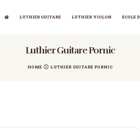
LUTHIER GUITARE
LUTHIER VIOLON
ECOLE 
LUTHIER GUITARE
LUTHIER VIOLON
Luthier Guitare Pornic
ECOLE DE LUTHERIE
HOME
LUTHIER GUITARE PORNIC
MÉTIER DE LUTHIER
PETITES ANNONCES
CONTACT