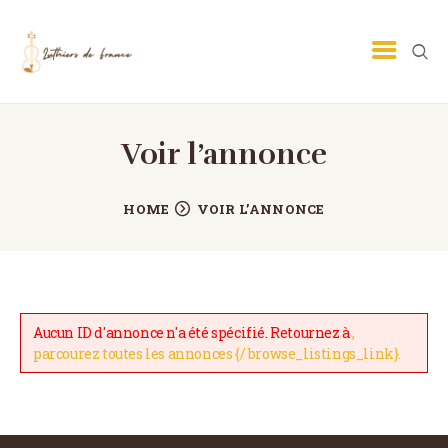
Voir l’annonce
LUTHIER GUITARE
LUTHIER VIOLON
HOME
VOIR L’ANNONCE
ECOLE DE LUTHERIE
MÉTIER DE LUTHIER
PETITES ANNONCES
Aucun ID d'annonce n'a été spécifié. Retournez à
,
CONTACT
parcourez toutes les annonces {/ browse_listings_link}.