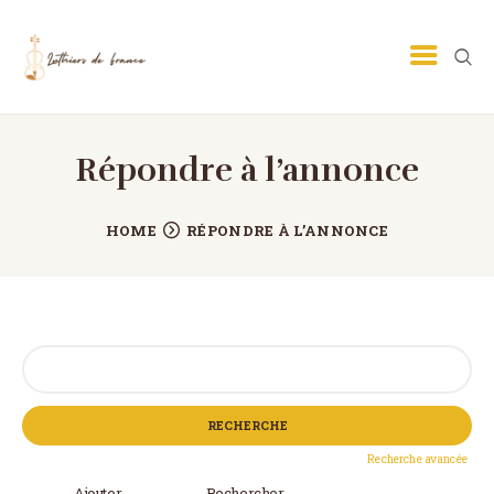
Répondre à l’annonce
LUTHIER GUITARE
LUTHIER VIOLON
HOME
RÉPONDRE À L’ANNONCE
ECOLE DE LUTHERIE
MÉTIER DE LUTHIER
PETITES ANNONCES
Rechercher:
CONTACT
Recherche avancée
Ajouter
Rechercher