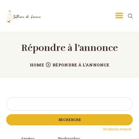
Répondre à l’annonce
LUTHIER GUITARE
LUTHIER VIOLON
HOME
RÉPONDRE À L’ANNONCE
ECOLE DE LUTHERIE
MÉTIER DE LUTHIER
PETITES ANNONCES
Rechercher:
CONTACT
Recherche avancée
Ajouter
Rechercher