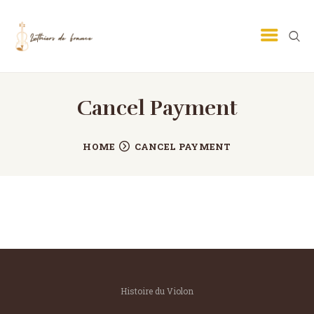
Cancel Payment
LUTHIER GUITARE
LUTHIER VIOLON
HOME
CANCEL PAYMENT
ECOLE DE LUTHERIE
MÉTIER DE LUTHIER
PETITES ANNONCES
CONTACT
Histoire du Violon